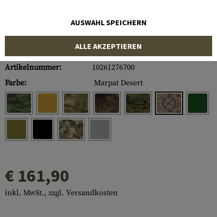
AUSWAHL SPEICHERN
ALLE AKZEPTIEREN
Artikelnummer:
10261276700
Farbe:
Marpat Desert
€ 161,90
inkl. MwSt., zzgl. Versandkosten