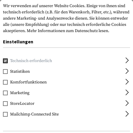
Wir verwenden auf unserer Website Cookies. Einige von ihnen sind
technisch erforderlich (z.B. für den Warenkorb, Filter, etc.), während
andere Marketing- und Analysezwecke dienen. Sie können entweder
alle (unsere Empfehlung) oder nur technisch erforderliche Cookies
akzeptieren.
Mehr Informationen zum Datenschutz lesen.
Einstellungen
Home
Tactical Gear
Plattenträger
Plattenträger
Mo
Technisch erforderlich
Invader Gear
Statistiken
Mod Carrier Combo
Komfortfunktionen
Marketing
StoreLocator
Mailchimp Connected Site