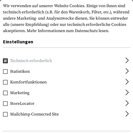
Wir verwenden auf unserer Website Cookies. Einige von ihnen sind
technisch erforderlich (z.B. für den Warenkorb, Filter, etc.), während
andere Marketing- und Analysezwecke dienen. Sie können entweder
alle (unsere Empfehlung) oder nur technisch erforderliche Cookies
akzeptieren.
Mehr Informationen zum Datenschutz lesen.
Einstellungen
Home
Waffenzubehör
Magazine
Kapazitätsbegrenzer
Technisch erforderlich
Magpul
Statistiken
Minus 5rds Limiter
Komfortfunktionen
PMAG Gen M3 7.62 3
Pack
Marketing
StoreLocator
Mailchimp Connected Site