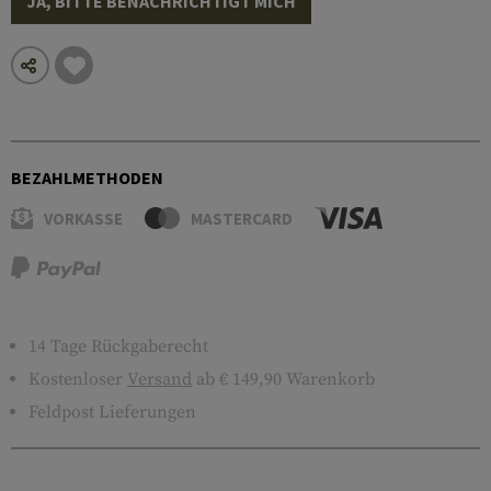
JA, BITTE BENACHRICHTIGT MICH
BEZAHLMETHODEN
VORKASSE
MASTERCARD
14 Tage Rückgaberecht
Kostenloser
Versand
ab € 149,90 Warenkorb
Feldpost Lieferungen