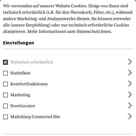
Wir verwenden auf unserer Website Cookies. Einige von ihnen sind
technisch erforderlich (z.B. für den Warenkorb, Filter, etc.), während
andere Marketing- und Analysezwecke dienen. Sie können entweder
alle (unsere Empfehlung) oder nur technisch erforderliche Cookies
akzeptieren.
Mehr Informationen zum Datenschutz lesen.
Einstellungen
Home
Bekleidung
Socken
Merino Low Cut / Ankle Socks
Technisch erforderlich
Clawgear
Statistiken
Merino Low Cut / Ankle
Komfortfunktionen
Socks
Marketing
StoreLocator
Mailchimp Connected Site