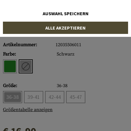
AUSWAHL SPEICHERN
ALLE AKZEPTIEREN
Artikelnummer:
12035506011
Farbe:
Schwarz
Größe:
36-38
36-38
39-41
42-44
45-47
Größentabelle anzeigen