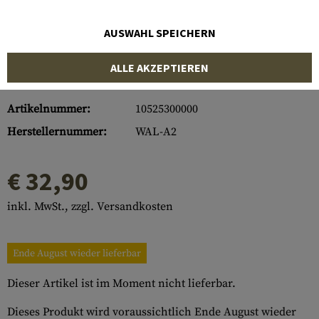
AUSWAHL SPEICHERN
ALLE AKZEPTIEREN
Artikelnummer:
10525300000
Herstellernummer:
WAL-A2
€ 32,90
inkl. MwSt., zzgl. Versandkosten
Ende August wieder lieferbar
Dieser Artikel ist im Moment nicht lieferbar.
Dieses Produkt wird voraussichtlich Ende August wieder