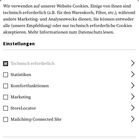
Wir verwenden auf unserer Website Cookies. Einige von ihnen sind
technisch erforderlich (z.B. für den Warenkorb, Filter, etc.), während
andere Marketing- und Analysezwecke dienen. Sie können entweder
alle (unsere Empfehlung) oder nur technisch erforderliche Cookies
akzeptieren.
Mehr Informationen zum Datenschutz lesen.
Einstellungen
Home
Waffenzubehör
Magazine
Pistolenmagazine
M
Technisch erforderlich
Promag
Statistiken
Magazine Walther P99
Komfortfunktionen
9mm 15rds
Marketing
StoreLocator
Mailchimp Connected Site