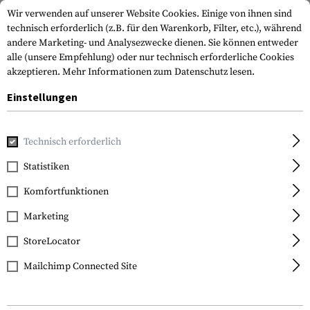
Wir verwenden auf unserer Website Cookies. Einige von ihnen sind
technisch erforderlich (z.B. für den Warenkorb, Filter, etc.), während
andere Marketing- und Analysezwecke dienen. Sie können entweder
alle (unsere Empfehlung) oder nur technisch erforderliche Cookies
akzeptieren.
Mehr Informationen zum Datenschutz lesen.
Einstellungen
Home
Waffenzubehör
Magazine
Pistolenmagazine
M
Technisch erforderlich
Glock
Statistiken
Magazine for Glock 42
Komfortfunktionen
6rds
Marketing
StoreLocator
Mailchimp Connected Site