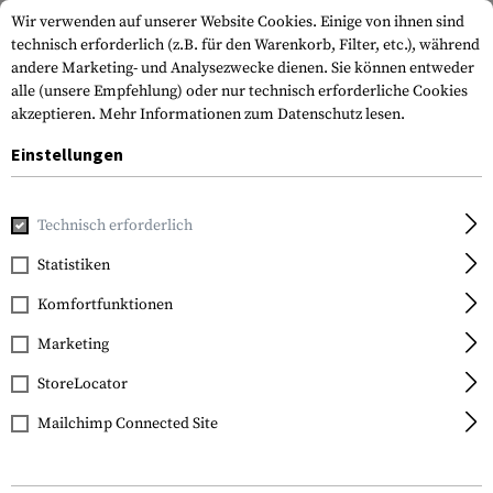
Wir verwenden auf unserer Website Cookies. Einige von ihnen sind
technisch erforderlich (z.B. für den Warenkorb, Filter, etc.), während
andere Marketing- und Analysezwecke dienen. Sie können entweder
alle (unsere Empfehlung) oder nur technisch erforderliche Cookies
akzeptieren.
Mehr Informationen zum Datenschutz lesen.
Einstellungen
Home
Waffenzubehör
Magazine
Pistolenmagazine
M
Technisch erforderlich
Glock
Statistiken
Magazine for Glock 20
Komfortfunktionen
10mm Auto 15rds
Marketing
StoreLocator
Mailchimp Connected Site