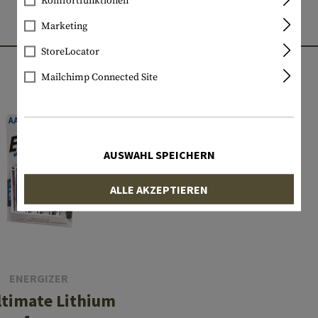
Komfortfunktionen
Marketing
PASSENDE PRODUKTE
StoreLocator
Mailchimp Connected Site
AUSWAHL SPEICHERN
ALLE AKZEPTIEREN
ENERGIZER
ltimate Lithium