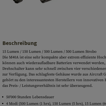
Hülsenauswurfschilde
Reinigungskits
Laufhüllen
Gasblöcke
Abdeckungen für Verschlussöffnungen
Beschreibung
Diverses
15 Lumen / 150 Lumen / 500 Lumen / 500 Lumen Strobo
Die M40A ist eine sehr kompakte aber extrem effiziente Hoc
können auch wiederaufladbare Batterien verwendet werden, 
Drehschalter kann sehr schnell zwischen vier verschiedene
zur Verfügung. Das schlagfeste Gehäuse wurde aus Aircraft 
gehört zu den interessantesten Herstellern von innovative
das Preis- / Leistungsverhältnis ist sehr überzeugend.
50'000 Stunden Lebensdauer
4 Modi (500 Lumen (1 hrs), 150 Lumen (5 hrs), 15 Lumen (6