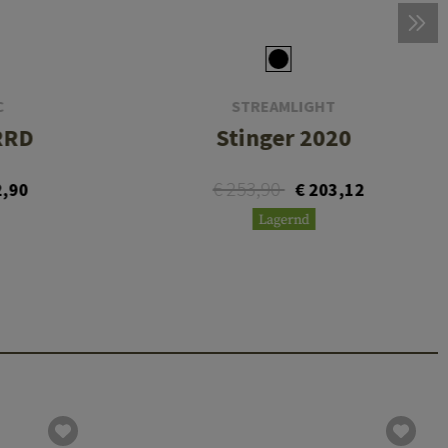
C
STREAMLIGHT
IRRD
Stinger 2020
€ 253,90
2,90
€ 203,12
Lagernd