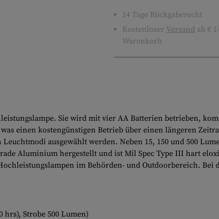
14 Tage Rückgaberecht
Kostenloser
Versand
ab € 1
Warenkorb
hleistungslampe. Sie wird mit vier AA Batterien betrieben, ko
was einen kostengünstigen Betrieb über einen längeren Zeitra
n Leuchtmodi ausgewählt werden. Neben 15, 150 und 500 Lume
Grade Aluminium hergestellt und ist Mil Spec Type III hart el
n Hochleistungslampen im Behörden- und Outdoorbereich. Bei 
0 hrs), Strobe 500 Lumen)