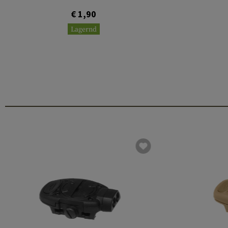
€ 1,90
Lagernd