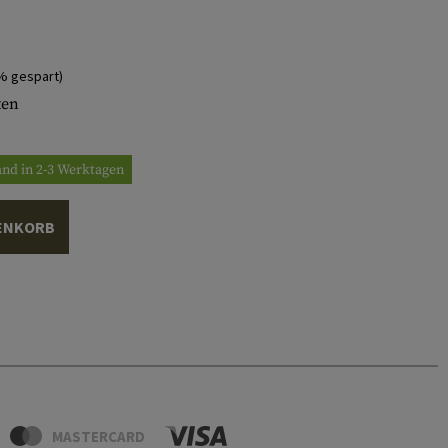
% gespart)
ten
and in 2-3 Werktagen
ENKORB
MASTERCARD