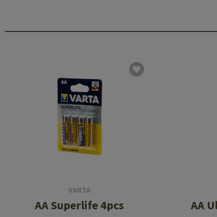
VARTA
AA Superlife 4pcs
AA U