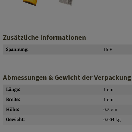
Hülsenauswurfschilde
Reinigungskits
Laufhüllen
Gasblöcke
Zusätzliche Informationen
Abdeckungen für Verschlussöffnungen
Spannung:
15 V
Diverses
Abmessungen & Gewicht der Verpackung
Länge:
1 cm
Breite:
1 cm
Höhe:
0.5 cm
Gewicht:
0.004 kg