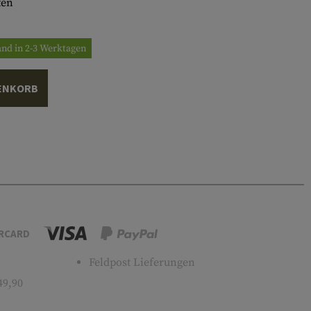
ten
and in 2-3 Werktagen
ENKORB
RCARD
Feldpost Lieferungen
49,90