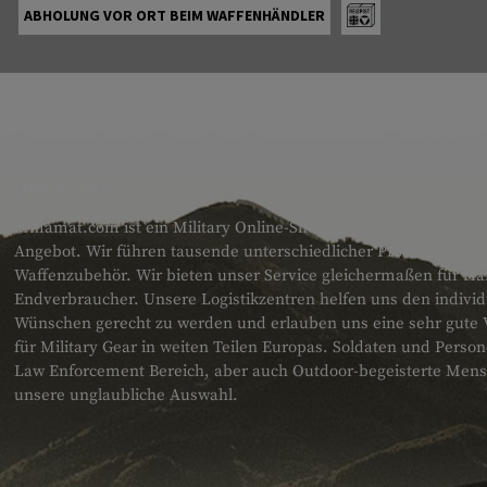
ABHOLUNG VOR ORT BEIM WAFFENHÄNDLER
ÜBER UNS
armamat.com ist ein Military Online-Shop für Europa mit einem
Angebot. Wir führen tausende unterschiedlicher Produkte für T
Waffenzubehör. Wir bieten unser Service gleichermaßen für H
Endverbraucher. Unsere Logistikzentren helfen uns den individ
Wünschen gerecht zu werden und erlauben uns eine sehr gute 
für Military Gear in weiten Teilen Europas. Soldaten und Pers
Law Enforcement Bereich, aber auch Outdoor-begeisterte Men
unsere unglaubliche Auswahl.