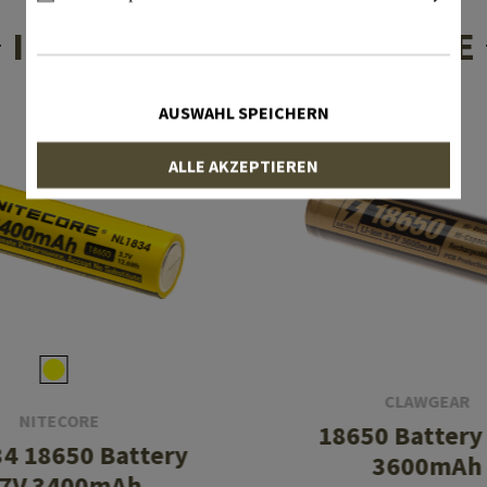
INTERESSANTE PRODUKTE
AUSWAHL SPEICHERN
ALLE AKZEPTIEREN
CLAWGEAR
NITECORE
18650 Battery
4 18650 Battery
3600mAh
.7V 3400mAh