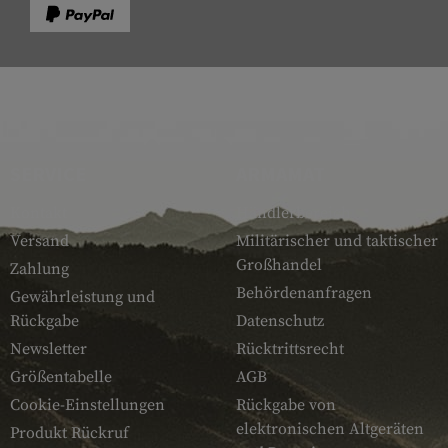
SERVICE
ARMAMAT
Kontakt
Händlerbereich
Versand
Militärischer und taktischer
Großhandel
Zahlung
Behördenanfragen
Gewährleistung und
Rückgabe
Datenschutz
Newsletter
Rücktrittsrecht
Größentabelle
AGB
Cookie-Einstellungen
Rückgabe von
elektronischen Altgeräten
Produkt Rückruf