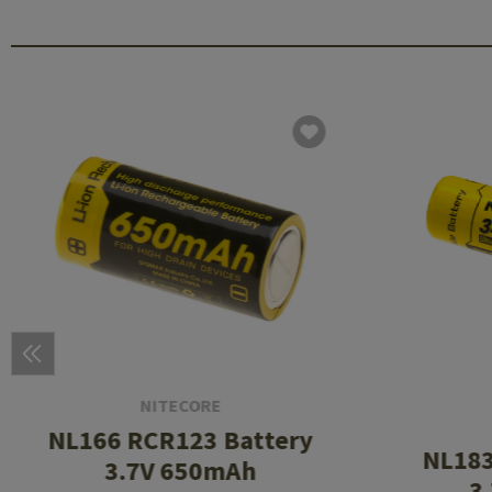
NITECORE
NL166 RCR123 Battery
NL183
3.7V 650mAh
3