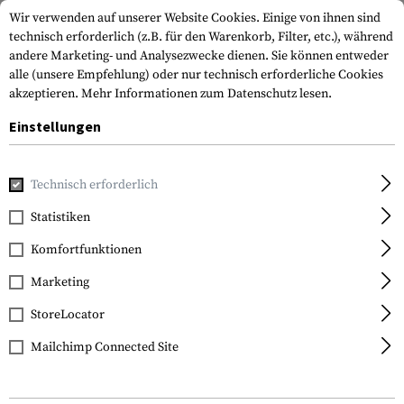
Wir verwenden auf unserer Website Cookies. Einige von ihnen sind
technisch erforderlich (z.B. für den Warenkorb, Filter, etc.), während
andere Marketing- und Analysezwecke dienen. Sie können entweder
alle (unsere Empfehlung) oder nur technisch erforderliche Cookies
akzeptieren.
Mehr Informationen zum Datenschutz lesen.
Einstellungen
Home
Tactical Gear
Patches & Aufnäher
Gestickte Patc
Technisch erforderlich
Clawgear
Statistiken
Lithuania Flag Patch
Komfortfunktionen
Marketing
StoreLocator
Mailchimp Connected Site