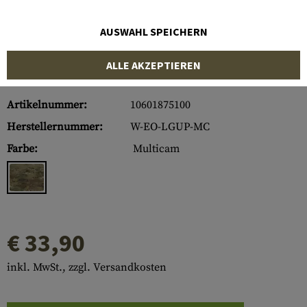
AUSWAHL SPEICHERN
ALLE AKZEPTIEREN
Artikelnummer:
10601875100
Herstellernummer:
W-EO-LGUP-MC
Farbe:
Multicam
€ 33,90
inkl. MwSt., zzgl. Versandkosten