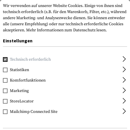
Wir verwenden auf unserer Website Cookies. Einige von ihnen sind
technisch erforderlich (z.B. für den Warenkorb, Filter, etc.), während
andere Marketing- und Analysezwecke dienen. Sie können entweder
alle (unsere Empfehlung) oder nur technisch erforderliche Cookies
akzeptieren.
Mehr Informationen zum Datenschutz lesen.
Einstellungen
Home
Tactical Gear
Pouches
Multifunktionstaschen
Technisch erforderlich
Warrior
Statistiken
Large General Utility
Komfortfunktionen
Pouch
Marketing
StoreLocator
Mailchimp Connected Site