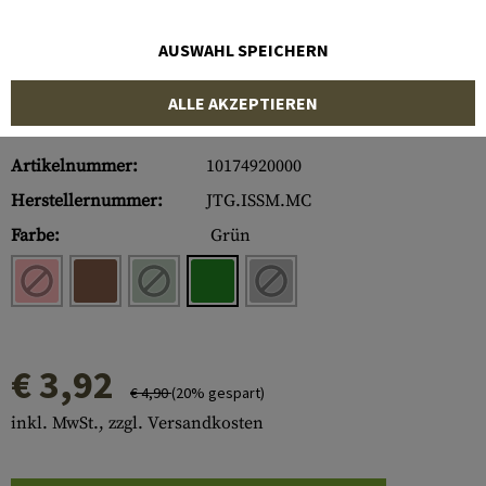
AUSWAHL SPEICHERN
ALLE AKZEPTIEREN
Artikelnummer:
10174920000
Herstellernummer:
JTG.ISSM.MC
Farbe:
Grün
€ 3,92
€ 4,90
(20% gespart)
inkl. MwSt., zzgl. Versandkosten