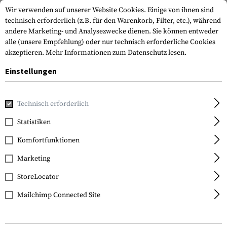
Wir verwenden auf unserer Website Cookies. Einige von ihnen sind
technisch erforderlich (z.B. für den Warenkorb, Filter, etc.), während
andere Marketing- und Analysezwecke dienen. Sie können entweder
alle (unsere Empfehlung) oder nur technisch erforderliche Cookies
akzeptieren.
Mehr Informationen zum Datenschutz lesen.
Einstellungen
Home
Tactical Gear
Patches & Aufnäher
Gummi-Patche
Technisch erforderlich
JTG
Statistiken
I Support Single Mums
Komfortfunktionen
Rubber Patch
Marketing
StoreLocator
Mailchimp Connected Site