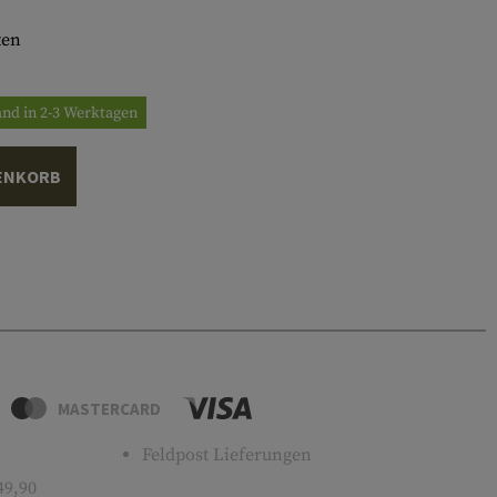
ten
and in 2-3 Werktagen
ENKORB
MASTERCARD
Feldpost Lieferungen
49,90