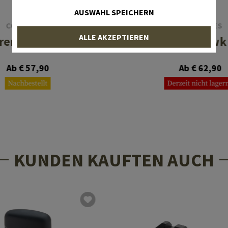
AUSWAHL SPEICHERN
COLD STEEL
SOG KNIVES
ALLE AKZEPTIEREN
rench Hawk
Fasthawk
Ab € 57,90
Ab € 62,90
Nachbestellt
Derzeit nicht lager
KUNDEN KAUFTEN AUCH