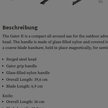
Hülsenauswurfschilde
Reinigungskits
Laufhüllen
Gasblöcke
Beschreibung
Abdeckungen für Verschlussöffnungen
The Gator II is a compact all-around axe for the outdoor adven
head. The handle is made of glass-filled nylon and covered i
Diverses
a coarse blade handsaw, held in place magnetically, for sawi
Forged steel head
Gator grip handle
Glass-filled nylon handle
Overall Length: 39,6 cm
Blade Length: 6,9 cm
Knife:
Overall Length: 26 cm