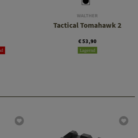
WALTHER
Tactical Tomahawk 2
€ 53,90
nd
Lagernd