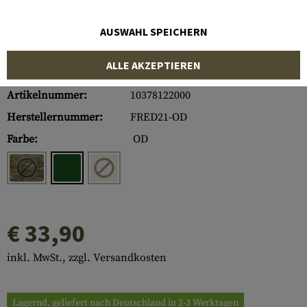
AUSWAHL SPEICHERN
ALLE AKZEPTIEREN
Artikelnummer:
10378122000
Herstellernummer:
FRED21-OD
Farbe:
OD
€ 33,90
inkl. MwSt., zzgl. Versandkosten
Lagernd, geliefert nach Deutschland in 2-3 Werktagen