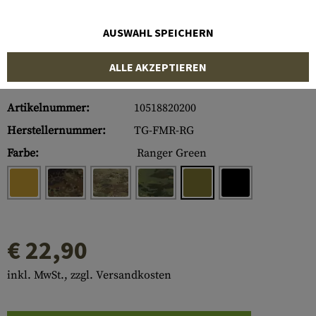
AUSWAHL SPEICHERN
ALLE AKZEPTIEREN
Artikelnummer:
10518820200
Herstellernummer:
TG-FMR-RG
Farbe:
Ranger Green
€ 22,90
inkl. MwSt., zzgl. Versandkosten