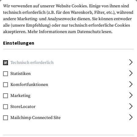
Wir verwenden auf unserer Website Cookies. Einige von ihnen sind
technisch erforderlich (z.B. für den Warenkorb, Filter, etc.), während
andere Marketing- und Analysezwecke dienen. Sie können entweder
alle (unsere Empfehlung) oder nur technisch erforderliche Cookies
akzeptieren.
Mehr Informationen zum Datenschutz lesen.
Einstellungen
Home
Tactical Gear
Pouches
Magazintaschen
Geweh
Technisch erforderlich
Templar's Gear
Statistiken
Fast Rifle Magazine
Komfortfunktionen
Pouch
Marketing
StoreLocator
Mailchimp Connected Site