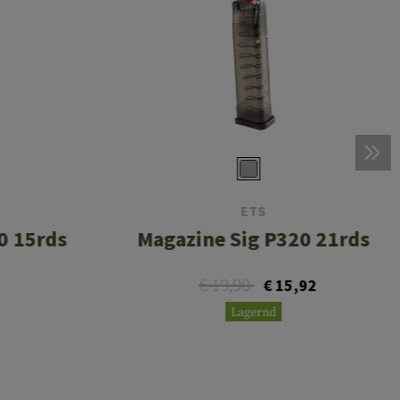
ETS
0 15rds
Magazine Sig P320 21rds
€ 19,90
€ 15,92
Lagernd