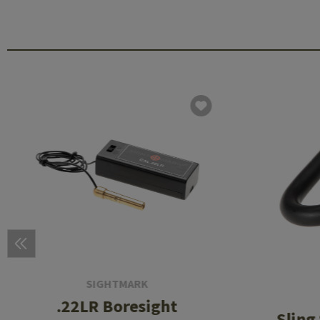
SIGHTMARK
.22LR Boresight
Sling