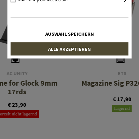
AUSWAHL SPEICHERN
ALLE AKZEPTIEREN
AC UNITY
ETS
ne for Glock 9mm
Magazine Sig P32
17rds
€ 17,90
€ 23,90
Lagernd
erzeit nicht lagernd