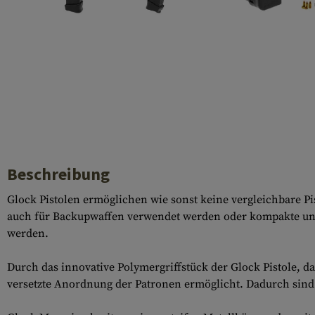
Hülsenauswurfschilde
Reinigungskits
Laufhüllen
Gasblöcke
Abdeckungen für Verschlussöffnungen
Diverses
Beschreibung
Glock Pistolen ermöglichen wie sonst keine vergleichbare P
auch für Backupwaffen verwendet werden oder kompakte und 
werden.
Durch das innovative Polymergriffstück der Glock Pistole, 
versetzte Anordnung der Patronen ermöglicht. Dadurch sind 