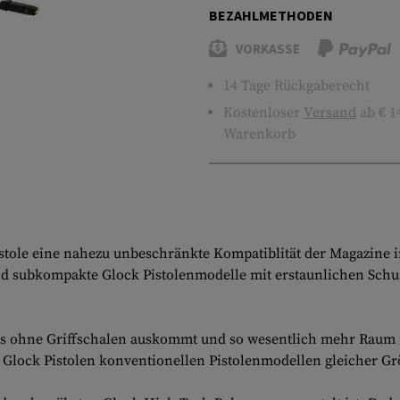
BEZAHLMETHODEN
VORKASSE
14 Tage Rückgaberecht
Kostenloser
Versand
ab € 1
Warenkorb
istole eine nahezu unbeschränkte Kompatiblität der Magazine 
subkompakte Glock Pistolenmodelle mit erstaunlichen Schussan
das ohne Griffschalen auskommt und so wesentlich mehr Raum f
Glock Pistolen konventionellen Pistolenmodellen gleicher Grös