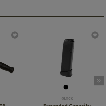
GLOCK
78
Expanded Capacity