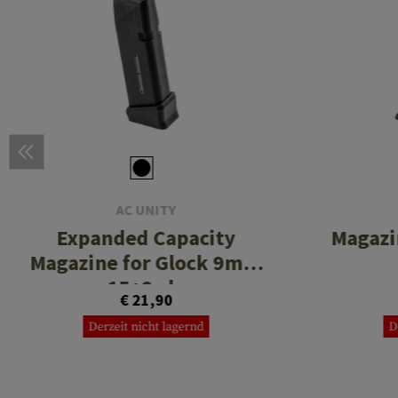
AC UNITY
Expanded Capacity
Magazi
Magazine for Glock 9mm
15+2rds
€ 21,90
Derzeit nicht lagernd
D