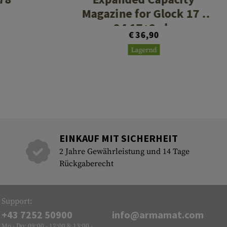
Magazine for Glock 17 /
34 17+2rds
€ 36,90
Lagernd
EINKAUF MIT SICHERHEIT
2 Jahre Gewährleistung und 14 Tage
Rückgaberecht
Support:
+43 7252 50900
info@armamat.com
Mo - Do: 09:00 - 12:00 & 13:00 -