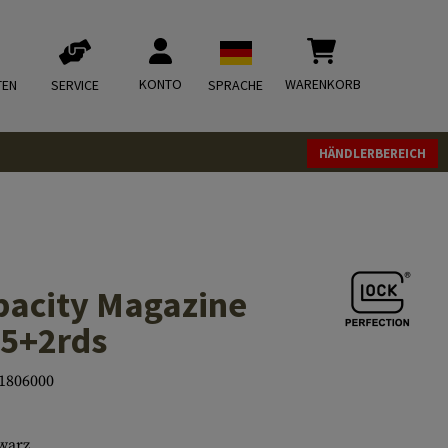
KONTO
WARENKORB
TEN
SERVICE
SPRACHE
HÄNDLERBEREICH
acity Magazine
15+2rds
1806000
warz