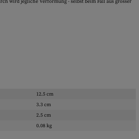
h wird jegliche Verformung - selbst beim Fall aus grosser
12.5 cm
3.3 cm
2.5 cm
0.08 kg