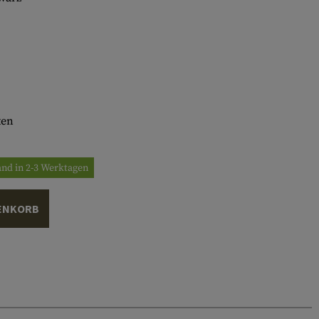
ten
and in 2-3 Werktagen
ENKORB