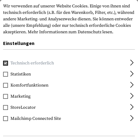
Wir verwenden auf unserer Website Cookies. Einige von ihnen sind
technisch erforderlich (z.B. für den Warenkorb, Filter, etc.), während
andere Marketing- und Analysezwecke dienen. Sie können entweder
alle (unsere Empfehlung) oder nur technisch erforderliche Cookies
akzeptieren.
Mehr Informationen zum Datenschutz lesen.
Einstellungen
Home
Waffenzubehör
Tuning Teile
Tuningteile Langwa
Technisch erforderlich
Magpul
Statistiken
Enhanced AR Magazine
Komfortfunktionen
Release
Marketing
StoreLocator
Mailchimp Connected Site