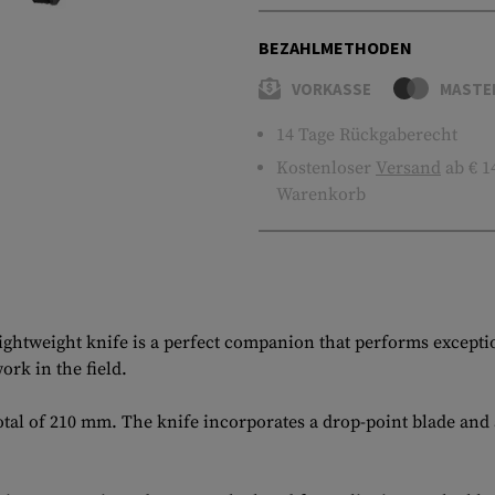
BEZAHLMETHODEN
VORKASSE
MASTE
14 Tage Rückgaberecht
Kostenloser
Versand
ab € 1
Warenkorb
ghtweight knife is a perfect companion that performs exception
ork in the field.
otal of 210 mm. The knife incorporates a drop-point blade and 