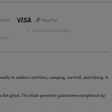
RCARD
Feldpost Lieferungen
49,90
ally in outdoor activities, camping, survival, and hiking. It
a flat grind. The blade geometry guarantees exceptional tip