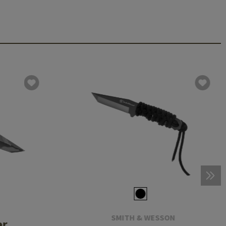
SMITH & WESSON
er