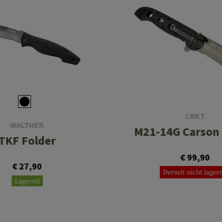
CRKT
WALTHER
M21-14G Carson 
TKF Folder
€ 99,90
€ 27,90
Derzeit nicht lager
Lagernd