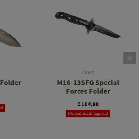
CRKT
Folder
M16-13SFG Special
Forces Folder
€ 104,90
nd
Derzeit nicht lagernd