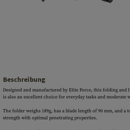
Hülsenauswurfschilde
Reinigungskits
Laufhüllen
Gasblöcke
Abdeckungen für Verschlussöffnungen
Diverses
Beschreibung
Designed and manufactured by Elite Force, this folding and li
is also an excellent choice for everyday tasks and moderate w
The folder weighs 189g, has a blade length of 90 mm, and a t
strength with optimal penetrating properties.