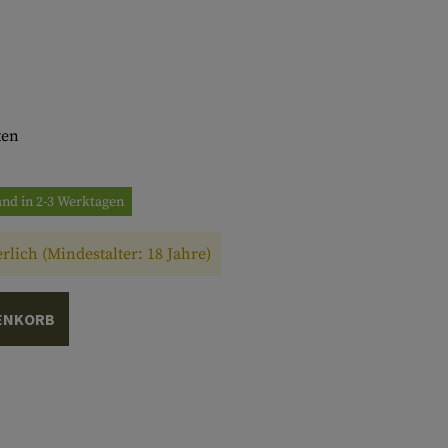
ten
and in 2-3 Werktagen
rlich (Mindestalter: 18 Jahre)
ENKORB