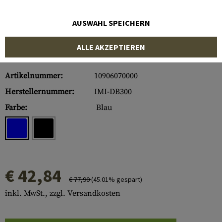
AUSWAHL SPEICHERN
ALLE AKZEPTIEREN
Artikelnummer:
10906070000
Herstellernummer:
IMI-DB300
Farbe:
Blau
€ 42,84
€ 77,90
(45.01% gespart)
inkl. MwSt., zzgl. Versandkosten