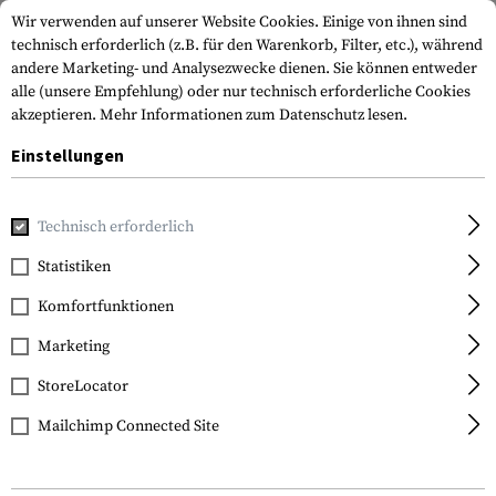
Wir verwenden auf unserer Website Cookies. Einige von ihnen sind
technisch erforderlich (z.B. für den Warenkorb, Filter, etc.), während
andere Marketing- und Analysezwecke dienen. Sie können entweder
alle (unsere Empfehlung) oder nur technisch erforderliche Cookies
akzeptieren.
Mehr Informationen zum Datenschutz lesen.
Einstellungen
Home
Ausrüstung
Training
Trainingspatronen
Dummy
Technisch erforderlich
IMI Defense
Statistiken
Dummy Bullets 300
Komfortfunktionen
Blackout 30pcs
Marketing
StoreLocator
Mailchimp Connected Site