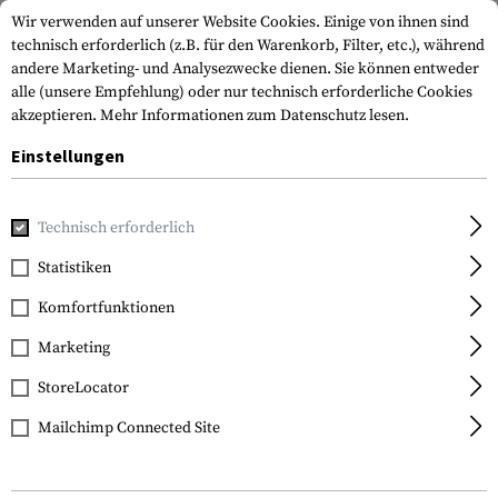
Wir verwenden auf unserer Website Cookies. Einige von ihnen sind
technisch erforderlich (z.B. für den Warenkorb, Filter, etc.), während
andere Marketing- und Analysezwecke dienen. Sie können entweder
alle (unsere Empfehlung) oder nur technisch erforderliche Cookies
akzeptieren.
Mehr Informationen zum Datenschutz lesen.
Einstellungen
Home
Ausrüstung
Messer
Feststehende Messer
Doubl
Technisch erforderlich
Cold Steel
Statistiken
Double Agent II
Komfortfunktionen
Marketing
StoreLocator
Mailchimp Connected Site