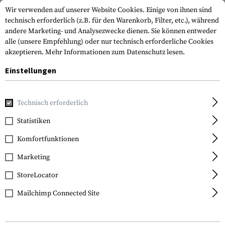
Wir verwenden auf unserer Website Cookies. Einige von ihnen sind
technisch erforderlich (z.B. für den Warenkorb, Filter, etc.), während
andere Marketing- und Analysezwecke dienen. Sie können entweder
alle (unsere Empfehlung) oder nur technisch erforderliche Cookies
akzeptieren.
Mehr Informationen zum Datenschutz lesen.
Einstellungen
Home
Waffenzubehör
Optik & Zielvorrichtungen
Zielfe
Technisch erforderlich
Vortex Optics
Statistiken
Diamondback Tactical
Komfortfunktionen
4-12x40 VMR-1
Marketing
StoreLocator
Mailchimp Connected Site