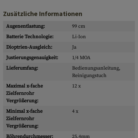
Zusätzliche Informationen
Augenentlastung:
99 cm
Batterie Technologie:
Li-Ion
Dioptrien-Ausgleich:
Ja
Justierungsgenauigkeit:
1/4 MOA
Lieferumfang:
Bedienungsanleitung,
Reinigungstuch
Maximal x-fache
12 x
Zielfernrohr
Vergrößerung:
Minimal x-fache
4 x
Zielfernrohr
Vergrößerung:
Röhrendurchmesser:
25.4mm