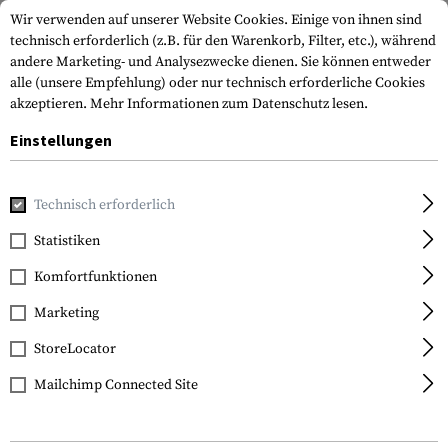
Wir verwenden auf unserer Website Cookies. Einige von ihnen sind
technisch erforderlich (z.B. für den Warenkorb, Filter, etc.), während
andere Marketing- und Analysezwecke dienen. Sie können entweder
alle (unsere Empfehlung) oder nur technisch erforderliche Cookies
akzeptieren.
Mehr Informationen zum Datenschutz lesen.
Einstellungen
Home
Tactical Gear
Patches & Aufnäher
Gestickte Patc
Technisch erforderlich
Clawgear
Statistiken
Denmark Flag Patch
Komfortfunktionen
Marketing
StoreLocator
Mailchimp Connected Site