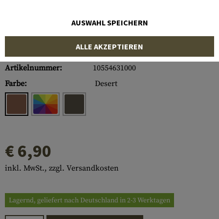
AUSWAHL SPEICHERN
ALLE AKZEPTIEREN
Artikelnummer:
10554631000
Farbe:
Desert
€ 6,90
inkl. MwSt., zzgl. Versandkosten
Lagernd, geliefert nach Deutschland in 2-3 Werktagen