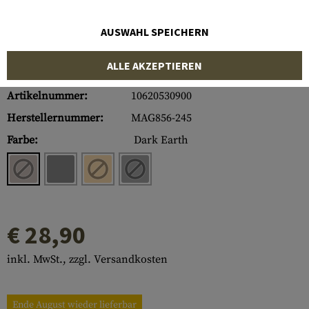
AUSWAHL SPEICHERN
ALLE AKZEPTIEREN
Artikelnummer:
10620530900
Herstellernummer:
MAG856-245
Farbe:
Dark Earth
€ 28,90
inkl. MwSt., zzgl. Versandkosten
Ende August wieder lieferbar