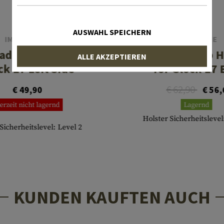
AUSWAHL SPEICHERN
IMI DEFENSE
FRONTLINE
addle Holster for
KNG Open Top H
ALLE AKZEPTIEREN
ck 17 Left Side
for Glock 17 
€ 62,90
€ 49,90
€ 56,
erzeit nicht lagernd
Lagernd
Holster Sicherheitslevel
Sicherheitslevel: Level 2
KUNDEN KAUFTEN AUCH