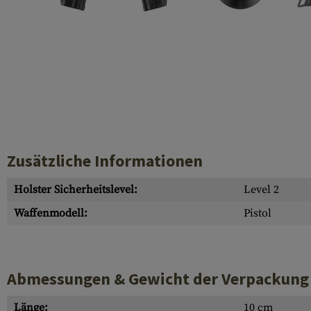
Hülsenauswurfschilde
Reinigungskits
Laufhüllen
Gasblöcke
Abdeckungen für Verschlussöffnungen
Diverses
Zusätzliche Informationen
Holster Sicherheitslevel:
Level 2
Waffenmodell:
Pistol
Abmessungen & Gewicht der Verpackung
Länge:
10 cm