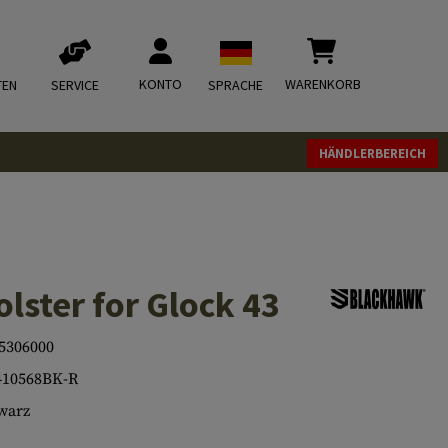
KONTO
WARENKORB
TEN
SERVICE
SPRACHE
HÄNDLERBEREICH
lster for Glock 43
5306000
410568BK-R
warz