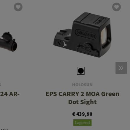
S
HOLOSUN
x24 AR-
EPS CARRY 2 MOA Green
Dot Sight
€ 439,90
Lagernd