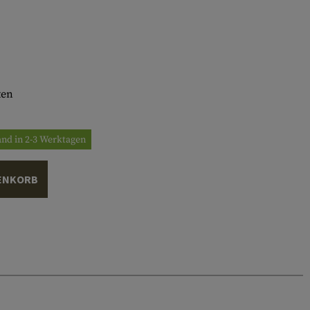
ten
and in 2-3 Werktagen
ENKORB