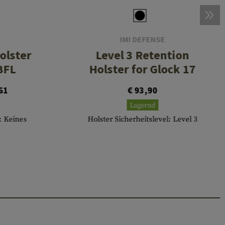
IMI DEFENSE
olster
Level 3 Retention
BFL
Holster for Glock 17
61
€ 93,90
Lagernd
: Keines
Holster Sicherheitslevel: Level 3