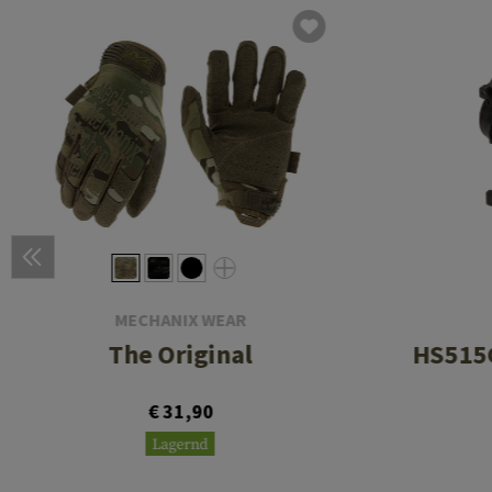
MECHANIX WEAR
The Original
HS515G
€ 31,90
Lagernd