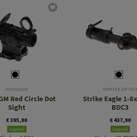
HOLOSUN
VORTEX OPTIC
M Red Circle Dot
Strike Eagle 1-8
Sight
BDC3
€ 395,90
€ 437,90
Lagernd
Lagernd