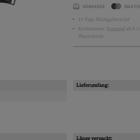
VORKASSE
MASTE
14 Tage Rückgaberecht
Kostenloser
Versand
ab € 1
Warenkorb
Lieferumfang:
Länge verpackt: