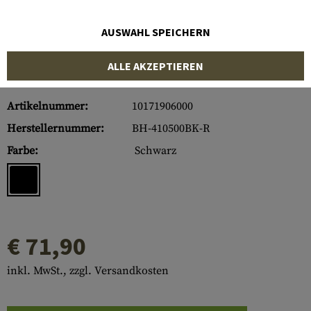
AUSWAHL SPEICHERN
ALLE AKZEPTIEREN
Artikelnummer:
10171906000
Herstellernummer:
BH-410500BK-R
Farbe:
Schwarz
€ 71,90
inkl. MwSt., zzgl. Versandkosten