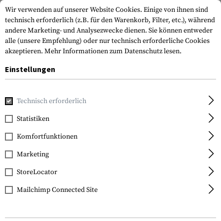
Wir verwenden auf unserer Website Cookies. Einige von ihnen sind
technisch erforderlich (z.B. für den Warenkorb, Filter, etc.), während
andere Marketing- und Analysezwecke dienen. Sie können entweder
alle (unsere Empfehlung) oder nur technisch erforderliche Cookies
akzeptieren.
Mehr Informationen zum Datenschutz lesen.
Einstellungen
Home
Tactical Gear
Holster
Gürtelholster
CQC SERPA 
Technisch erforderlich
Blackhawk
Statistiken
CQC SERPA Holster for
Komfortfunktionen
Glock 17 / 22 / 31
Marketing
StoreLocator
Mailchimp Connected Site