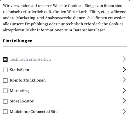
Wir verwenden auf unserer Website Cookies. Einige von ihnen sind
technisch erforderlich (z.B. für den Warenkorb, Filter, etc.), während
andere Marketing- und Analysezwecke dienen. Sie können entweder
alle (unsere Empfehlung) oder nur technisch erforderliche Cookies
akzeptieren.
Mehr Informationen zum Datenschutz lesen.
Einstellungen
Home
Ausrüstung
Schutzausrüstung
Schoner
Kniesc
Technisch erforderlich
Arc'teryx
Statistiken
Combat Knee Caps
Komfortfunktionen
Marketing
StoreLocator
Mailchimp Connected Site