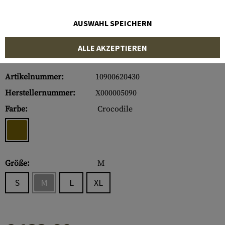
AUSWAHL SPEICHERN
ALLE AKZEPTIEREN
Artikelnummer:
10900620430
Herstellernummer:
X000005090
Farbe:
Crocodile
Größe:
M
S
M
L
XL