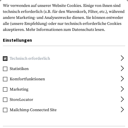
Wir verwenden auf unserer Website Cookies. Einige von ihnen sind
technisch erforderlich (z.B. für den Warenkorb, Filter, etc.), während
andere Marketing- und Analysezwecke dienen. Sie können entweder
alle (unsere Empfehlung) oder nur technisch erforderliche Cookies
akzeptieren.
Mehr Informationen zum Datenschutz lesen.
Einstellungen
Home
Bekleidung
Shirts
Baselayer Shirts
Cold WX Zi
Technisch erforderlich
Arc'teryx
Statistiken
Cold WX Zip Neck AR
Komfortfunktionen
Men's Wool
Marketing
StoreLocator
Mailchimp Connected Site