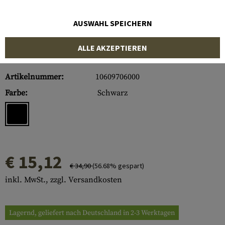
AUSWAHL SPEICHERN
ALLE AKZEPTIEREN
Artikelnummer:
10609706000
Farbe:
Schwarz
€ 15,12
€ 34,90
(56.68% gespart)
inkl. MwSt., zzgl. Versandkosten
Lagernd, geliefert nach Deutschland in 2-3 Werktagen