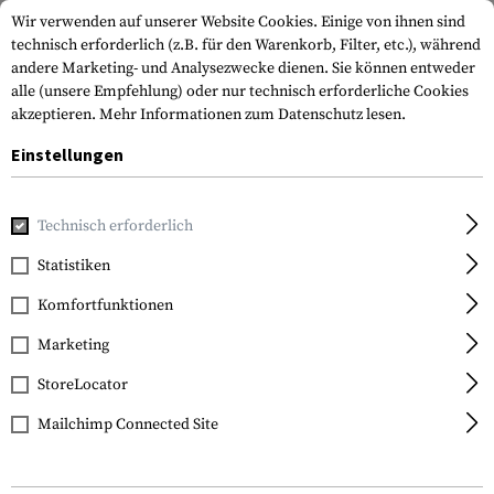
Wir verwenden auf unserer Website Cookies. Einige von ihnen sind
technisch erforderlich (z.B. für den Warenkorb, Filter, etc.), während
andere Marketing- und Analysezwecke dienen. Sie können entweder
alle (unsere Empfehlung) oder nur technisch erforderliche Cookies
akzeptieren.
Mehr Informationen zum Datenschutz lesen.
Einstellungen
Home
Tactical Gear
Holster
Zubehör
Clip for 1911 D
Technisch erforderlich
Technaclip
Statistiken
Clip for 1911 Defender /
Komfortfunktionen
Officer / Compact
Marketing
StoreLocator
Mailchimp Connected Site