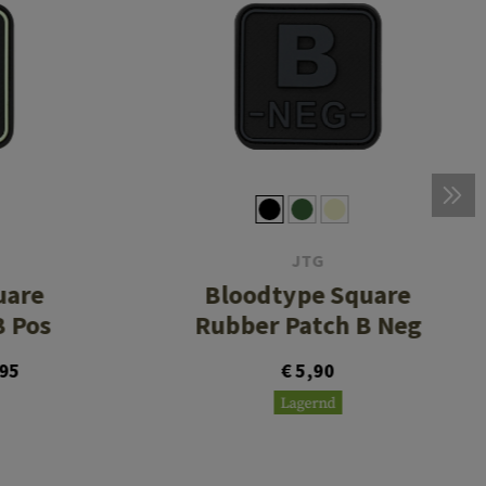
JTG
uare
Bloodtype Square
B Pos
Rubber Patch B Neg
,95
€ 5,90
Lagernd