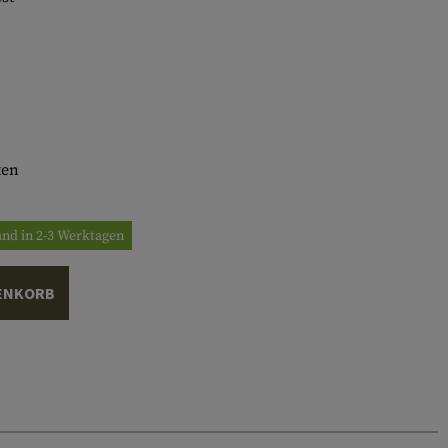
ten
and in 2-3 Werktagen
ENKORB