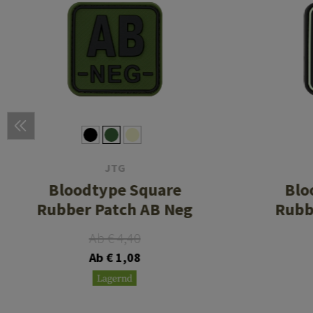
JTG
Bloodtype Square
Blo
Rubber Patch AB Neg
Rubb
Ab € 4,40
Ab € 1,08
Lagernd