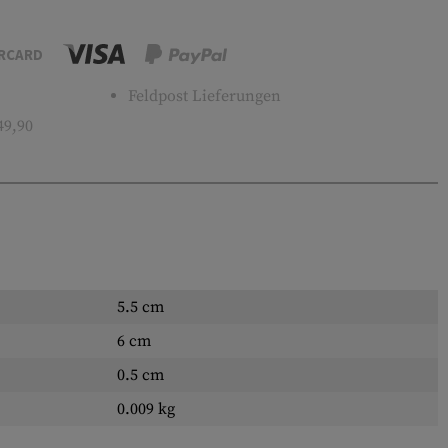
RCARD
Feldpost Lieferungen
49,90
5.5 cm
6 cm
0.5 cm
0.009 kg