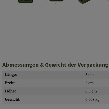
Hülsenauswurfschilde
Reinigungskits
Laufhüllen
Gasblöcke
Abdeckungen für Verschlussöffnungen
Diverses
Abmessungen & Gewicht der Verpackung
Länge:
5 cm
Breite:
5 cm
Höhe:
0.5 cm
Gewicht:
0.008 kg