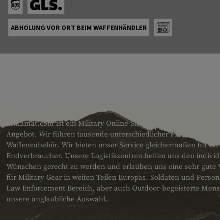
ABHOLUNG VOR ORT BEIM WAFFENHÄNDLER
ÜBER UNS
armamat.com ist ein Military Online-Shop für Europa mit einem
Angebot. Wir führen tausende unterschiedlicher Produkte für T
Waffenzubehör. Wir bieten unser Service gleichermaßen für H
Endverbraucher. Unsere Logistikzentren helfen uns den individ
Wünschen gerecht zu werden und erlauben uns eine sehr gute 
für Military Gear in weiten Teilen Europas. Soldaten und Pers
Law Enforcement Bereich, aber auch Outdoor-begeisterte Men
unsere unglaubliche Auswahl.