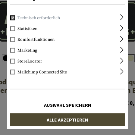
Technisch erforderlich
Statistiken
Komfortfunktionen
Marketing
StoreLocator
Mailchimp Connected Site
JTG
JTG
odtype Square
Bloodtype Sq
er Patch AB Pos
Rubber Patch 
€ 4,40
€ 5,90
Ab € 0
AUSWAHL SPEICHERN
Lagernd
Lagernd
ALLE AKZEPTIEREN