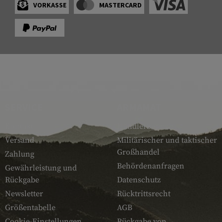
VORKASSE
MASTERCARD
SERVICE
ARMAMAT
Kontakt
Händlerbereich
Versand
Militärischer und taktischer
Großhandel
Zahlung
Behördenanfragen
Gewährleistung und
Rückgabe
Datenschutz
Newsletter
Rücktrittsrecht
Größentabelle
AGB
Cookie-Einstellungen
Rückgabe von