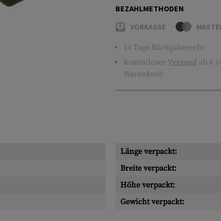
BEZAHLMETHODEN
VORKASSE
MASTE
14 Tage Rückgaberecht
Kostenloser
Versand
ab € 1
Warenkorb
Länge verpackt:
Breite verpackt:
Höhe verpackt:
Gewicht verpackt: