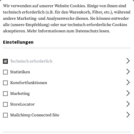
Wir verwenden auf unserer Website Cookies. Einige von ihnen sind
technisch erforderlich (z.B. für den Warenkorb, Filter, etc.), während
andere Marketing- und Analysezwecke dienen. Sie können entweder
alle (unsere Empfehlung) oder nur technisch erforderliche Cookies
akzeptieren.
Mehr Informationen zum Datenschutz lesen.
Einstellungen
Home
Tactical Gear
Patches & Aufnäher
Gummi-Patche
Technisch erforderlich
JTG
Statistiken
Black OPS Rubber
Komfortfunktionen
Patch
Marketing
StoreLocator
Mailchimp Connected Site