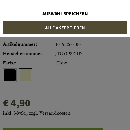
AUSWAHL SPEICHERN
ALLE AKZEPTIEREN
Artikelnummer:
10193260100
Herstellernummer:
JTG.OPS.GID
Farbe:
Glow
€ 4,90
inkl. MwSt., zzgl. Versandkosten