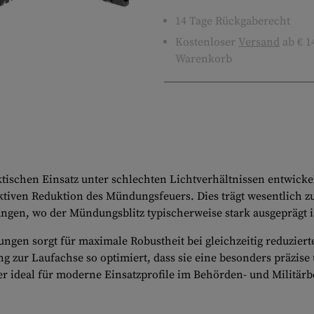
14 Tage Rückgaberecht
Kostenloser
Versand
ab € 1
Warenkorb
aktischen Einsatz unter schlechten Lichtverhältnissen entwic
ktiven Reduktion des Mündungsfeuers. Dies trägt wesentlich zu
ngen, wo der Mündungsblitz typischerweise stark ausgeprägt i
gen sorgt für maximale Robustheit bei gleichzeitig reduzierte
ng zur Laufachse so optimiert, dass sie eine besonders präz
r ideal für moderne Einsatzprofile im Behörden- und Militärb