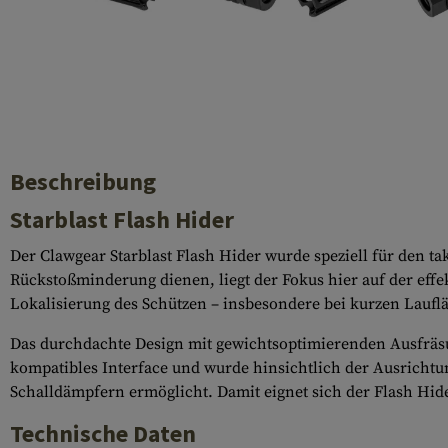
Hülsenauswurfschilde
Reinigungskits
Laufhüllen
Gasblöcke
Abdeckungen für Verschlussöffnungen
Beschreibung
Diverses
Starblast Flash Hider
Der Clawgear Starblast Flash Hider wurde speziell für den t
Rückstoßminderung dienen, liegt der Fokus hier auf der effe
Lokalisierung des Schützen – insbesondere bei kurzen Lauflä
Das durchdachte Design mit gewichtsoptimierenden Ausfräsun
kompatibles Interface und wurde hinsichtlich der Ausrichtu
Schalldämpfern ermöglicht. Damit eignet sich der Flash Hide
Technische Daten