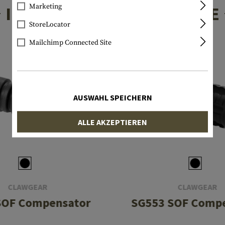
Marketing
INTERESSANTE PRODUKTE
StoreLocator
Mailchimp Connected Site
AUSWAHL SPEICHERN
ALLE AKZEPTIEREN
CLAWGEAR
CLAWGEAR
SOF Compensator
SG553 SOF Comp