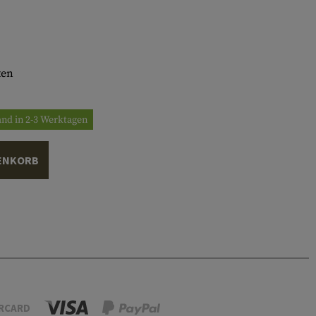
ten
and in 2-3 Werktagen
ENKORB
RCARD