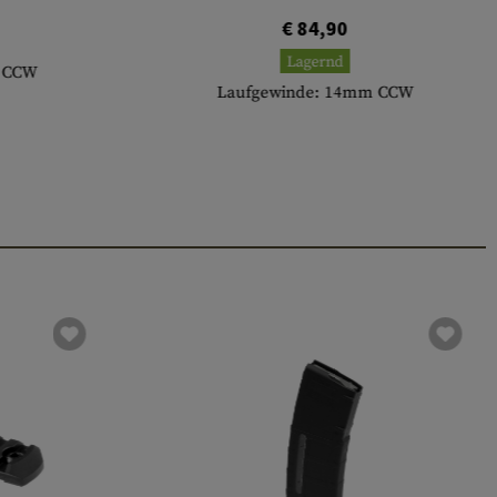
€ 84,90
Lagernd
m CCW
Laufgewinde: 14mm CCW