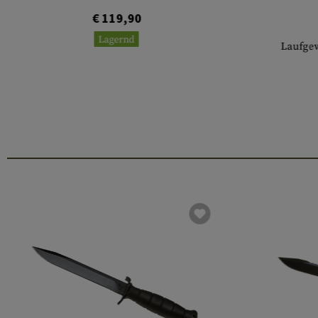
€ 119,90
Lagernd
Laufge