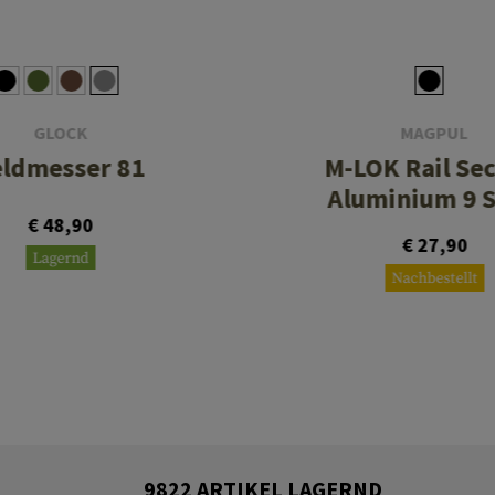
GLOCK
MAGPUL
eldmesser 81
M-LOK Rail Se
Aluminium 9 S
€ 48,90
€ 27,90
Lagernd
Nachbestellt
9822 ARTIKEL LAGERND