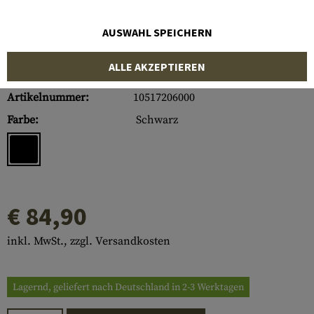
AUSWAHL SPEICHERN
ALLE AKZEPTIEREN
Artikelnummer:
10517206000
Farbe:
Schwarz
€ 84,90
inkl. MwSt., zzgl. Versandkosten
Lagernd, geliefert nach Deutschland in 2-3 Werktagen