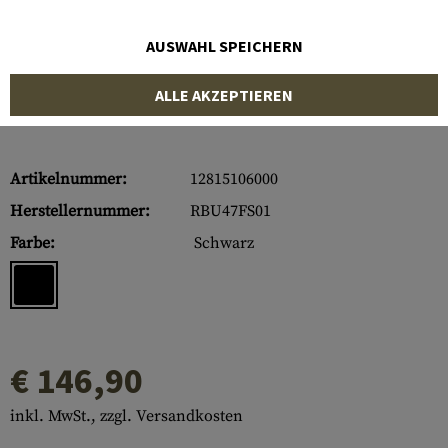
AUSWAHL SPEICHERN
ALLE AKZEPTIEREN
Artikelnummer:
12815106000
Herstellernummer:
RBU47FS01
Farbe:
Schwarz
€ 146,90
inkl. MwSt., zzgl. Versandkosten