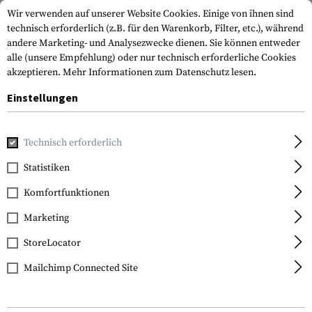
Wir verwenden auf unserer Website Cookies. Einige von ihnen sind
technisch erforderlich (z.B. für den Warenkorb, Filter, etc.), während
andere Marketing- und Analysezwecke dienen. Sie können entweder
alle (unsere Empfehlung) oder nur technisch erforderliche Cookies
akzeptieren.
Mehr Informationen zum Datenschutz lesen.
Einstellungen
Home
Waffenzubehör
Schäfte
Hinterschäfte
AK Side 
Technisch erforderlich
Leapers
Statistiken
AK Side Folding Stock
Komfortfunktionen
for Standard Straight
Tang Receivers
Marketing
StoreLocator
Mailchimp Connected Site