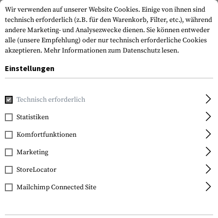
Wir verwenden auf unserer Website Cookies. Einige von ihnen sind
technisch erforderlich (z.B. für den Warenkorb, Filter, etc.), während
andere Marketing- und Analysezwecke dienen. Sie können entweder
alle (unsere Empfehlung) oder nur technisch erforderliche Cookies
akzeptieren.
Mehr Informationen zum Datenschutz lesen.
Einstellungen
Home
Waffenzubehör
Schienen
Spezialschienen
AK 
Technisch erforderlich
Clawgear
Statistiken
AK Rear Sight Mount
Komfortfunktionen
Marketing
StoreLocator
Mailchimp Connected Site