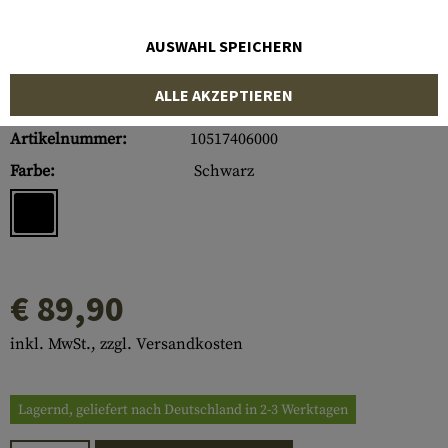
AUSWAHL SPEICHERN
ALLE AKZEPTIEREN
Artikelnummer:
10517406000
Farbe:
Schwarz
€ 89,90
inkl. MwSt., zzgl. Versandkosten
Lagernd, geliefert nach Deutschland in 2-3 Werktagen