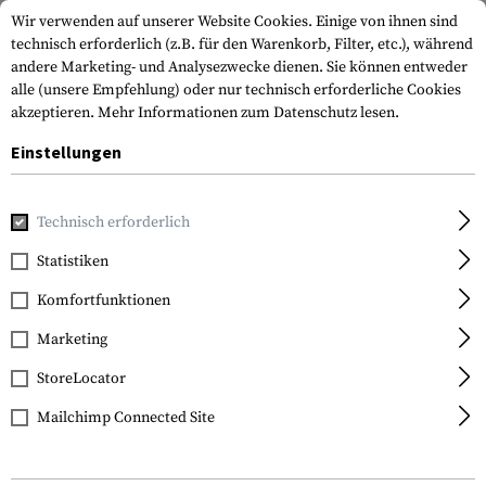
Wir verwenden auf unserer Website Cookies. Einige von ihnen sind
technisch erforderlich (z.B. für den Warenkorb, Filter, etc.), während
andere Marketing- und Analysezwecke dienen. Sie können entweder
alle (unsere Empfehlung) oder nur technisch erforderliche Cookies
akzeptieren.
Mehr Informationen zum Datenschutz lesen.
Einstellungen
Home
Tactical Gear
Patches & Aufnäher
Gestickte Patc
Technisch erforderlich
Clawgear
Statistiken
AB Pos Bloodgroup
Komfortfunktionen
Patch
Marketing
StoreLocator
Mailchimp Connected Site