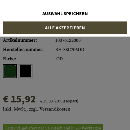
AUSWAHL SPEICHERN
ALLE AKZEPTIEREN
Artikelnummer:
10376122000
Herstellernummer:
BH-38C706OD
Farbe:
OD
€ 15,92
€ 19,90
(20% gespart)
inkl. MwSt., zzgl. Versandkosten
Lagernd, geliefert nach Deutschland in 2-3 Werktagen