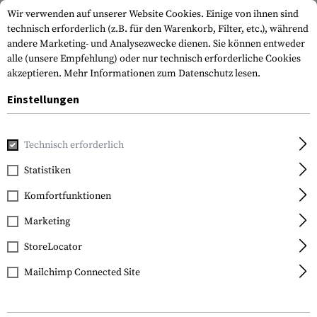
Wir verwenden auf unserer Website Cookies. Einige von ihnen sind
technisch erforderlich (z.B. für den Warenkorb, Filter, etc.), während
andere Marketing- und Analysezwecke dienen. Sie können entweder
alle (unsere Empfehlung) oder nur technisch erforderliche Cookies
akzeptieren.
Mehr Informationen zum Datenschutz lesen.
Einstellungen
Home
Tactical Gear
Plattenträger
Zubehör
7 Inch Sp
Technisch erforderlich
Blackhawk
Statistiken
7 Inch Speed Clips 6pcs
Komfortfunktionen
Marketing
StoreLocator
Mailchimp Connected Site