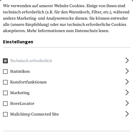
Wir verwenden auf unserer Website Cookies. Einige von ihnen sind
technisch erforderlich (z.B. für den Warenkorb, Filter, etc.), während
andere Marketing- und Analysezwecke dienen. Sie können entweder
alle (unsere Empfehlung) oder nur technisch erforderliche Cookies
akzeptieren.
Mehr Informationen zum Datenschutz lesen.
Einstellungen
Home
Tactical Gear
Pouches
Magazintaschen
Geweh
Technisch erforderlich
Invader Gear
Statistiken
5.56 Triple Direct Action
Komfortfunktionen
Mag Pouch
Marketing
StoreLocator
Mailchimp Connected Site