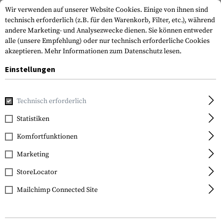
Wir verwenden auf unserer Website Cookies. Einige von ihnen sind
technisch erforderlich (z.B. für den Warenkorb, Filter, etc.), während
andere Marketing- und Analysezwecke dienen. Sie können entweder
alle (unsere Empfehlung) oder nur technisch erforderliche Cookies
akzeptieren.
Mehr Informationen zum Datenschutz lesen.
Einstellungen
Home
Waffenzubehör
Optik & Zielvorrichtungen
Zielfe
Technisch erforderlich
Leapers
Statistiken
30mm QD CNC Mount
Komfortfunktionen
Rings High
Marketing
StoreLocator
Mailchimp Connected Site