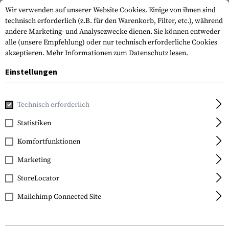
Wir verwenden auf unserer Website Cookies. Einige von ihnen sind
technisch erforderlich (z.B. für den Warenkorb, Filter, etc.), während
andere Marketing- und Analysezwecke dienen. Sie können entweder
alle (unsere Empfehlung) oder nur technisch erforderliche Cookies
akzeptieren.
Mehr Informationen zum Datenschutz lesen.
Einstellungen
Home
Waffenzubehör
Optik & Zielvorrichtungen
Zielfe
Technisch erforderlich
Leapers
Statistiken
25.4mm CNC Mount
Komfortfunktionen
Rings Medium
Marketing
StoreLocator
Mailchimp Connected Site