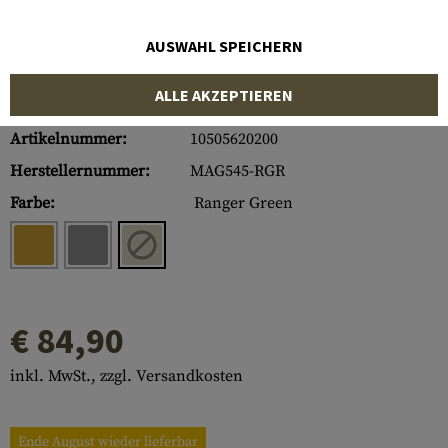
AUSWAHL SPEICHERN
ALLE AKZEPTIEREN
Artikelnummer:
10505620200
Herstellernummer:
MAG545-RGR
Farbe:
Ranger Green
€ 84,90
inkl. MwSt., zzgl. Versandkosten
Ende August wieder lieferbar