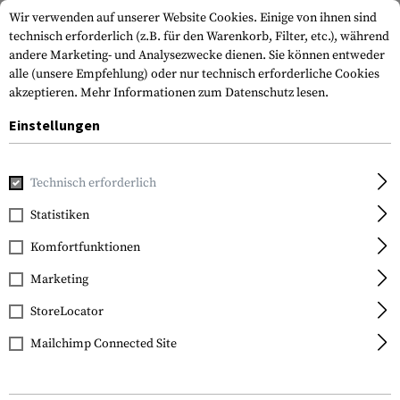
Wir verwenden auf unserer Website Cookies. Einige von ihnen sind
technisch erforderlich (z.B. für den Warenkorb, Filter, etc.), während
andere Marketing- und Analysezwecke dienen. Sie können entweder
alle (unsere Empfehlung) oder nur technisch erforderliche Cookies
akzeptieren.
Mehr Informationen zum Datenschutz lesen.
Einstellungen
Home
Tactical Gear
Riemen
2-Punkt-Riemen
MS1 Pa
Technisch erforderlich
Magpul
Statistiken
MS1 Padded Sling
Komfortfunktionen
Marketing
StoreLocator
Mailchimp Connected Site