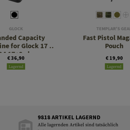
GLOCK
TEMPLAR'S GEA
anded Capacity
Fast Pistol Mag
ne for Glock 17 /
Pouch
34 17+2rds
€ 36,90
€ 19,90
Lagernd
Lagernd
9818 ARTIKEL LAGERND
Alle lagernden Artikel sind tatsächlich