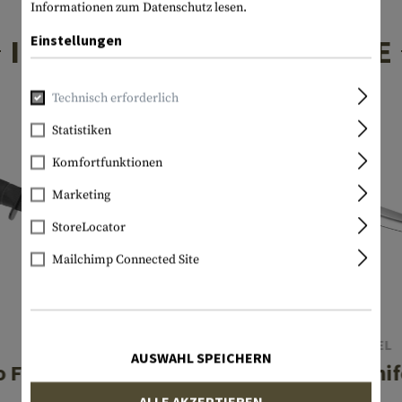
Informationen zum Datenschutz lesen.
Einstellungen
INTERESSANTE PRODUKTE
Technisch erforderlich
Statistiken
Komfortfunktionen
Marketing
StoreLocator
Mailchimp Connected Site
KA-BAR
COLD STEEL
AUSWAHL SPEICHERN
 Fighting Knife
Kobun Knif
Black
ALLE AKZEPTIEREN