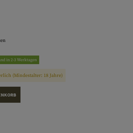
ten
and in 2-3 Werktagen
rlich (Mindestalter: 18 Jahre)
ENKORB