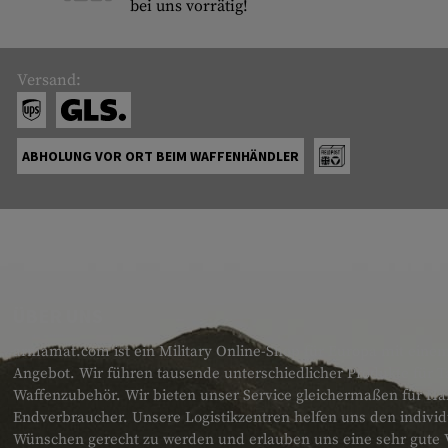
bei uns vorrätig!
Versand:
ABHOLUNG VOR ORT BEIM WAFFENHÄNDLER
ÜBER UNS
armamat.com ist ein Military Online-Shop für Europa mit einem
Angebot. Wir führen tausende unterschiedlicher Produkte für T
Waffenzubehör. Wir bieten unser Service gleichermaßen für H
Endverbraucher. Unsere Logistikzentren helfen uns den individ
Wünschen gerecht zu werden und erlauben uns eine sehr gute 