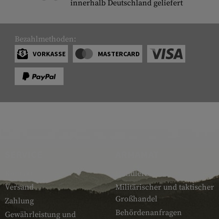
innerhalb Deutschland geliefert
Bezahlmethoden:
VORKASSE
MASTERCARD
SERVICE
ARMAMAT
Kontakt
Händlerbereich
Versand
Militärischer und taktischer
Großhandel
Zahlung
Behördenanfragen
Gewährleistung und