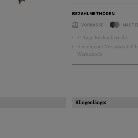
BEZAHLMETHODEN
VORKASSE
MASTE
14 Tage Rückgaberecht
Kostenloser
Versand
ab € 1
Warenkorb
Klingenlänge: