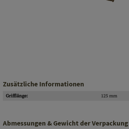
Hülsenauswurfschilde
Reinigungskits
Laufhüllen
Gasblöcke
Abdeckungen für Verschlussöffnungen
Diverses
Zusätzliche Informationen
Grifflänge:
125 mm
Abmessungen & Gewicht der Verpackung