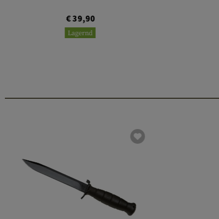
€ 39,90
Lagernd